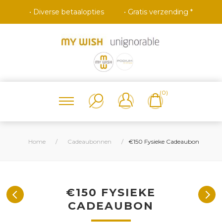
• Diverse betaalopties
• Gratis verzending *
(0)
Home
/
Cadeaubonnen
/
€150 Fysieke Cadeaubon
€150 FYSIEKE
CADEAUBON