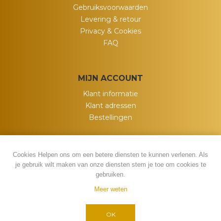
Gebruiksvoorwaarden
Levering & retour
Privacy & Cookies
FAQ
MIJN ACCOUNT
Klant informatie
Klant adressen
Bestellingen
Cookies Helpen ons om een betere diensten te kunnen verlenen. Als
je gebruik wilt maken van onze diensten stem je toe om cookies te
gebruiken.
Meer weten
Powered by
nopCommerce
Copyright ; 2026 My Wish. Alle rechten
OK
voorbehouden.