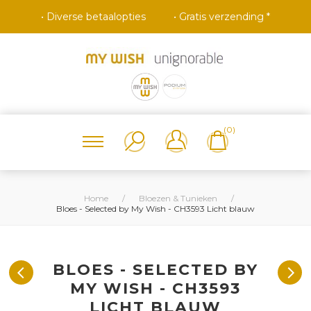
• Diverse betaalopties
• Gratis verzending *
(0)
Home
/
Bloezen & Tunieken
/
Bloes - Selected by My Wish - CH3593 Licht blauw
BLOES - SELECTED BY
MY WISH - CH3593
LICHT BLAUW