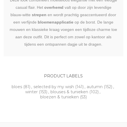
Deze look combineert moeiteloos elegantie met een vleugje
casual flair. Het
overhemd
valt op door zijn levendige
blauw-witte
strepen
en wordt prachtig geaccentueerd door
een verfijnde
bloemenapplicatie
op de borst. De lange
mouwen en klassieke kraag voegen een tijdloze charme toe
aan deze outfit. Dit is perfect om zowel op kantoor als
tijdens een ontspannen dagje uit te dragen.
PRODUCT LABELS
bloes
(81)
,
selected by my wish
(141)
,
autumn
(152)
,
winter
(153)
,
blouses & tunieken
(102)
,
bloezen & tunieken
(53)