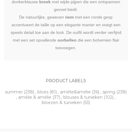
donkerblauwe
broek
met wijde pijpen die een ontspannen
gevoel biedt.
De natuurlijke, geweven
riem
met een ronde gesp
accentueert de taille op een elegante manier en voegt een
speels detail toe aan de look. De outfit wordt verder verfijnd
met een set opvallende
oorbellen
die een bohemien flair
toevoegen.
PRODUCT LABELS
summer
(238)
,
bloes
(81)
,
amélie&amélie
(36)
,
spring
(238)
,
amélie & amélie
(37)
,
blouses & tunieken
(102)
,
bloezen & tunieken
(53)