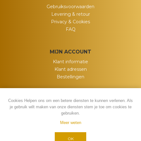
Gebruiksvoorwaarden
Levering & retour
Privacy & Cookies
FAQ
MIJN ACCOUNT
Klant informatie
Klant adressen
Bestellingen
Cookies Helpen ons om een betere diensten te kunnen verlenen. Als
je gebruik wilt maken van onze diensten stem je toe om cookies te
gebruiken.
Meer weten
Powered by
nopCommerce
Copyright ; 2026 My Wish. Alle rechten
OK