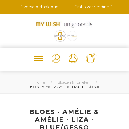
• Diverse betaalopties
• Gratis verzending *
(0)
Home
/
Bloezen & Tunieken
/
Bloes - Amélie & Amélie - Liza - blue/gesso
BLOES - AMÉLIE &
AMÉLIE - LIZA -
BLUE/GESSO