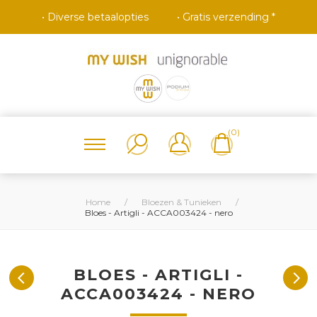
• Diverse betaalopties
• Gratis verzending *
(0)
Home
/
Bloezen & Tunieken
/
Bloes - Artigli - ACCA003424 - nero
BLOES - ARTIGLI -
ACCA003424 - NERO