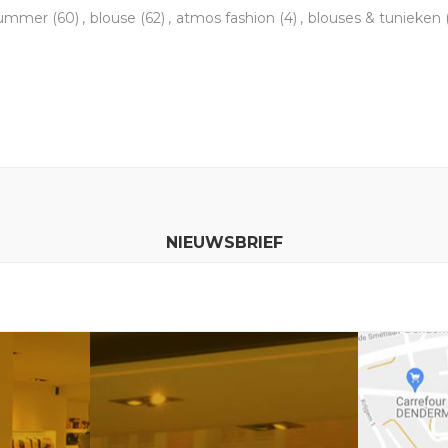
summer
(60)
,
blouse
(62)
,
atmos fashion
(4)
,
blouses & tunieken
NIEUWSBRIEF