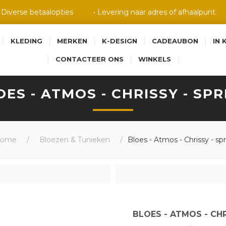
• Diverse betaalopties
• Levering naar adres of afhaalpunt
KLEDING
MERKEN
K-DESIGN
CADEAUBON
IN 
CONTACTEER ONS
WINKELS
OES - ATMOS - CHRISSY - SPR
ome
/
Bloezen & Tunieken
/
Bloes - Atmos - Chrissy - sp
BLOES - ATMOS - CHR