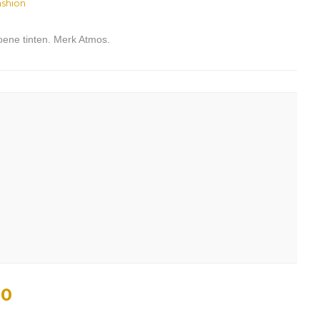
shion
roene tinten. Merk Atmos.
00