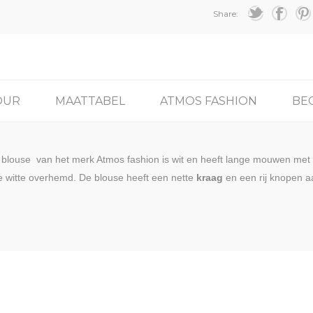
Share:
OUR
MAATTABEL
ATMOS FASHION
BE
 blouse van het merk Atmos fashion is wit en heeft lange mouwen met
ke witte overhemd. De blouse heeft een nette
kraag
en een rij knopen aa