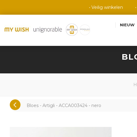
• Veilig winkelen
NIEUW
BL
H
Bloes - Artigli - ACCA003424 - nero