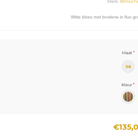
Merk:
Atmos Fa
Witte bloes met broderie in fluo g
*
Maat
36
*
Kleur
€135,