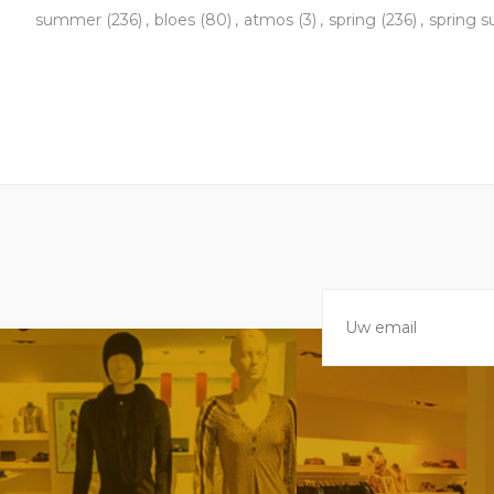
summer
(236)
,
bloes
(80)
,
atmos
(3)
,
spring
(236)
,
spring 