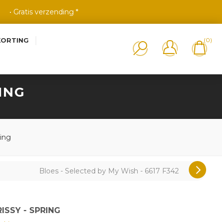
• Gratis verzending *
KORTING
(0)
ING
ring
Bloes - Selected by My Wish - 6617 F342
ISSY - SPRING