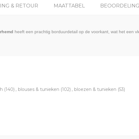
ING & RETOUR
MAATTABEL
BEOORDELIN
erhemd
heeft een prachtig borduurdetail op de voorkant, wat het een vl
sh
(140)
,
blouses & tunieken
(102)
,
bloezen & tunieken
(53)