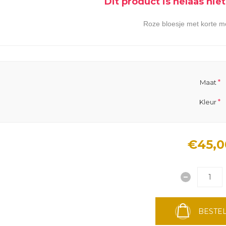
Dit product is helaas ni
Roze bloesje met korte m
*
Maat
*
Kleur
€45,0
BESTEL