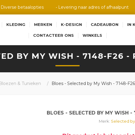
• Diverse betaalopties
• Levering naar adres of afhaalpunt
KLEDING
MERKEN
K-DESIGN
CADEAUBON
IN 
CONTACTEER ONS
WINKELS
ED BY MY WISH - 7148-F26 
Bloezen & Tunieken
/
Bloes - Selected by My Wish - 7148-F26 
BLOES - SELECTED BY MY WISH - 
Merk:
Selected by