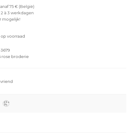
anaf 75 € (België)
 2 à 3 werkdagen
 mogelijk!
 op voorraad
-3679
 rose broderie