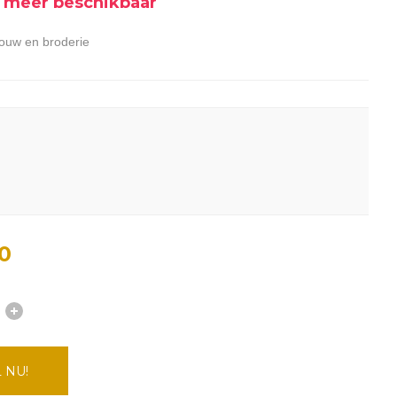
et meer beschikbaar
ouw en broderie
0
 NU!