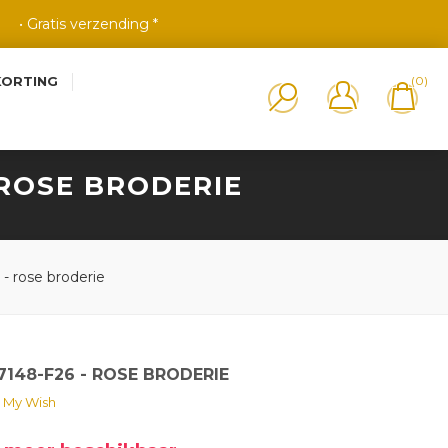
• Gratis verzending *
KORTING
(0)
- ROSE BRODERIE
- rose broderie
7148-F26 - ROSE BRODERIE
 My Wish