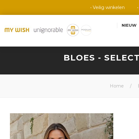
• Veilig winkelen
NIEUW
BLOES - SELECT
Home
/