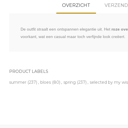
OVERZICHT
VERZEND
De outfit straalt een ontspannen elegantie uit. Het
roze ov
voorkant, wat een casual maar toch verfijnde look creëert.
PRODUCT LABELS
summer
(237)
,
bloes
(80)
,
spring
(237)
,
selected by my wi