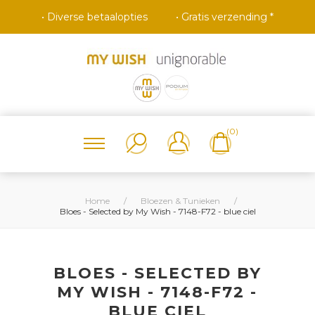
• Diverse betaalopties
• Gratis verzending *
(0)
Home
/
Bloezen & Tunieken
/
Bloes - Selected by My Wish - 7148-F72 - blue ciel
BLOES - SELECTED BY
MY WISH - 7148-F72 -
BLUE CIEL