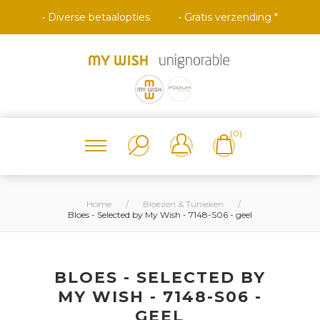
• Diverse betaalopties
• Gratis verzending *
(0)
Home
/
Bloezen & Tunieken
/
Bloes - Selected by My Wish - 7148-S06 - geel
BLOES - SELECTED BY
MY WISH - 7148-S06 -
GEEL