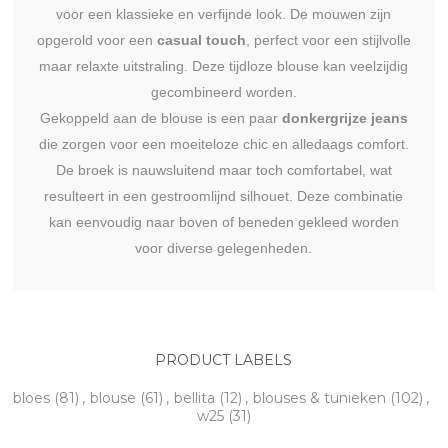
voor een klassieke en verfijnde look. De mouwen zijn
opgerold voor een
casual touch
, perfect voor een stijlvolle
maar relaxte uitstraling. Deze tijdloze blouse kan veelzijdig
gecombineerd worden.
Gekoppeld aan de blouse is een paar
donkergrijze jeans
die zorgen voor een moeiteloze chic en alledaags comfort.
De broek is nauwsluitend maar toch comfortabel, wat
resulteert in een gestroomlijnd silhouet. Deze combinatie
kan eenvoudig naar boven of beneden gekleed worden
voor diverse gelegenheden.
PRODUCT LABELS
bloes
(81)
,
blouse
(61)
,
bellita
(12)
,
blouses & tunieken
(102)
,
w25
(31)