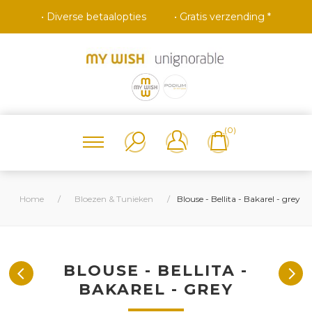
• Diverse betaalopties
• Gratis verzending *
(0)
Home
/
Bloezen & Tunieken
/
Blouse - Bellita - Bakarel - grey
BLOUSE - BELLITA -
BAKAREL - GREY