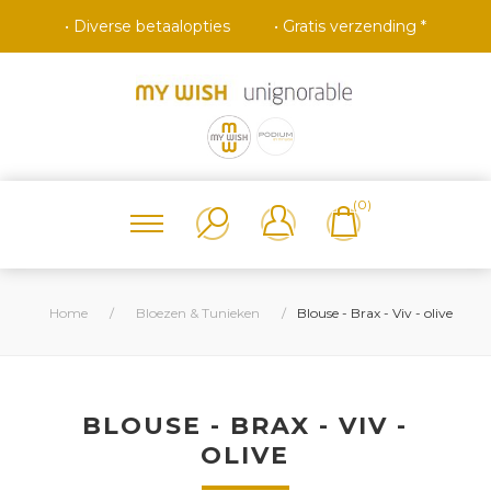
• Diverse betaalopties
• Gratis verzending *
(0)
Home
/
Bloezen & Tunieken
/
Blouse - Brax - Viv - olive
BLOUSE - BRAX - VIV -
OLIVE