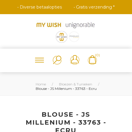
• Diverse betaalopties
• Gratis verzending *
(0)
Home
/
Bloezen & Tunieken
/
Blouse - JS Millenium - 33763 - Ecru
BLOUSE - JS
MILLENIUM - 33763 -
ECRU