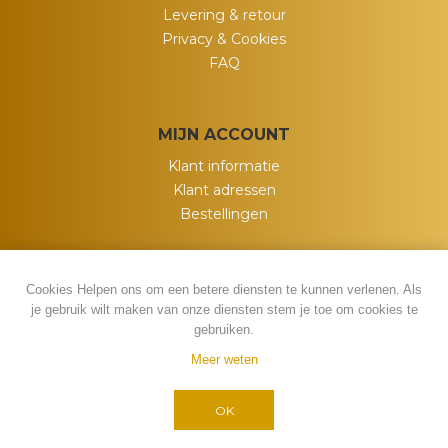
Levering & retour
Privacy & Cookies
FAQ
MIJN ACCOUNT
Klant informatie
Klant adressen
Bestellingen
Cookies Helpen ons om een betere diensten te kunnen verlenen. Als
je gebruik wilt maken van onze diensten stem je toe om cookies te
gebruiken.
Meer weten
Powered by
nopCommerce
Copyright ; 2026 My Wish. Alle rechten
OK
voorbehouden.