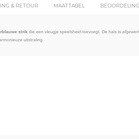
ING & RETOUR
MAATTABEL
BEOORDELIN
rblauwe strik
die een vleugje speelsheid toevoegt. De hals is afgew
rmonieuze uitstraling.