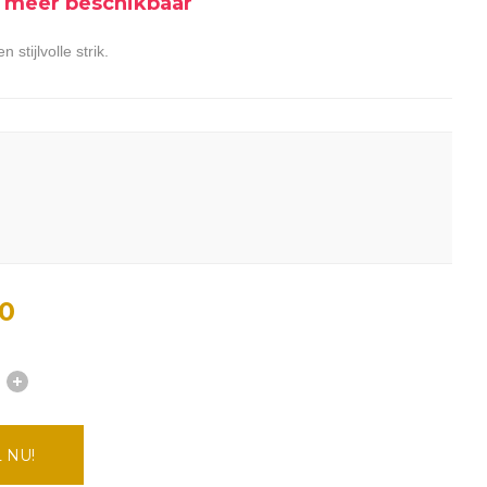
et meer beschikbaar
stijlvolle strik.
0
 NU!