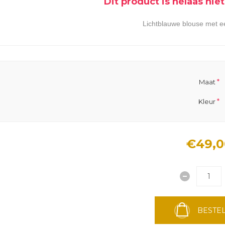
Dit product is helaas ni
Lichtblauwe blouse met een 
*
Maat
*
Kleur
€49,0
BESTEL