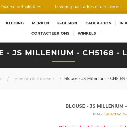
• Diverse betaalopties
• Levering naar adres of afhaalpunt
KLEDING
MERKEN
K-DESIGN
CADEAUBON
IN 
CONTACTEER ONS
WINKELS
 - JS MILLENIUM - CH5168 - 
e
/
Bloezen & Tunieken
/
Blouse - JS Millenium - CH5168 -
BLOUSE - JS MILLENIUM -
Merk:
Selected by