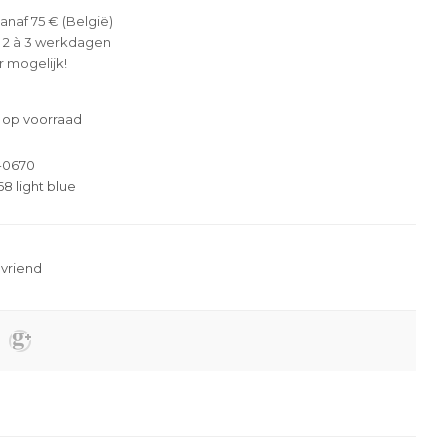
anaf 75 € (België)
 2 à 3 werkdagen
 mogelijk!
 op voorraad
-0670
8 light blue