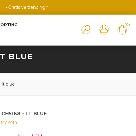
• Gratis verzending *
KORTING
(0)
LT BLUE
 lt blue
 CH5168 - LT BLUE
 My Wish