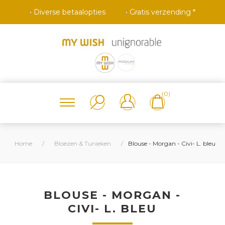
• Diverse betaalopties
• Gratis verzending *
(0)
Home
/
Bloezen & Tunieken
/
Blouse - Morgan - Civi- L. bleu
BLOUSE - MORGAN -
CIVI- L. BLEU