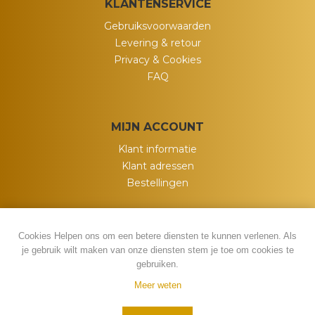
KLANTENSERVICE
Gebruiksvoorwaarden
Levering & retour
Privacy & Cookies
FAQ
MIJN ACCOUNT
Klant informatie
Klant adressen
Bestellingen
Cookies Helpen ons om een betere diensten te kunnen verlenen. Als
je gebruik wilt maken van onze diensten stem je toe om cookies te
gebruiken.
Meer weten