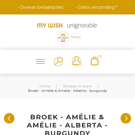
• Diverse betaalopties
• Gratis verzending *
(0)
Home
/
Broeken & Jeans
/
Broek - Amélie & Amélie - Alberta - burgundy
BROEK - AMÉLIE &
AMÉLIE - ALBERTA -
BURGUNDY