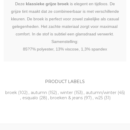
Deze
klassieke grijze broek
is elegent en tijdloos. De
grijze tint maakt dat ze combineerbaar is met verschillende
kleuren. De broek is perfect voor zowel zakelijke als casual
gelegenheden. Het zachte materiaal zorgt voor maximaal
comfort. In de stof is subtiel een glansdraad verwerkt.
Samenstelling:
85?7% polyester, 13% viscose, 1,3% spandex
PRODUCT LABELS
broek
(102)
,
autumn
(152)
,
winter
(153)
,
autumn/winter
(45)
,
esqualo
(28)
,
broeken & jeans
(97)
,
w25
(31)