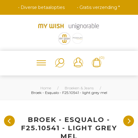
• Diverse betaalopties
• Gratis verzending *
(0)
Home
/
Broeken & Jeans
/
Broek - Esqualo - F25.10541 - light grey mel
BROEK - ESQUALO -
F25.10541 - LIGHT GREY
MEL