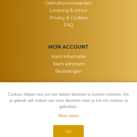
Gebruiksvoorwaarden
Levering & retour
Privacy & Cookies
FAQ
MIJN ACCOUNT
Klant informatie
Klant adressen
Bestellingen
Cookies Helpen ons om een betere diensten te kunnen verlenen. Als
je gebruik wilt maken van onze diensten stem je toe om cookies te
gebruiken.
Meer weten
Powered by
nopCommerce
Copyright ; 2026 My Wish. Alle rechten
OK
voorbehouden.