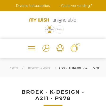
• Diverse betaalopties
• Gratis verzending *
(0)
Home
/
Broeken & Jeans
/
Broek - K-design - A211 - P978
BROEK - K-DESIGN -
A211 - P978