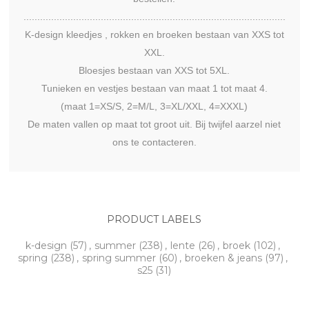
...............................................................................................
K-design kleedjes , rokken en broeken bestaan van XXS tot
XXL.
Bloesjes bestaan van XXS tot 5XL.
Tunieken en vestjes bestaan van maat 1 tot maat 4.
(maat 1=XS/S, 2=M/L, 3=XL/XXL, 4=XXXL)
De maten vallen op maat tot groot uit. Bij twijfel aarzel niet
ons te contacteren.
PRODUCT LABELS
k-design
(57)
,
summer
(238)
,
lente
(26)
,
broek
(102)
,
spring
(238)
,
spring summer
(60)
,
broeken & jeans
(97)
,
s25
(31)