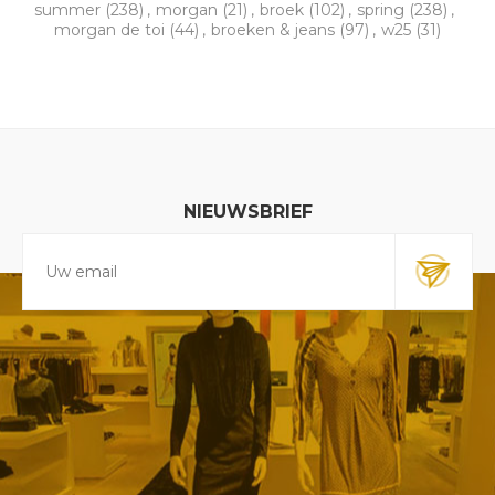
summer
(238)
,
morgan
(21)
,
broek
(102)
,
spring
(238)
,
morgan de toi
(44)
,
broeken & jeans
(97)
,
w25
(31)
NIEUWSBRIEF