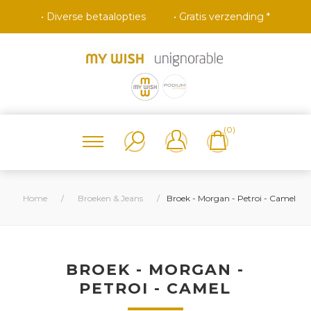
• Diverse betaalopties
• Gratis verzending *
(0)
Home
/
Broeken & Jeans
/
Broek - Morgan - Petroi - Camel
BROEK - MORGAN -
PETROI - CAMEL