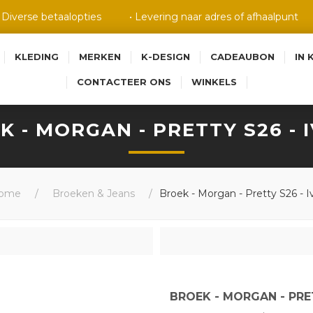
• Diverse betaalopties
• Levering naar adres of afhaalpunt
KLEDING
MERKEN
K-DESIGN
CADEAUBON
IN 
CONTACTEER ONS
WINKELS
K - MORGAN - PRETTY S26 - 
ome
/
Broeken & Jeans
/
Broek - Morgan - Pretty S26 - I
BROEK - MORGAN - PRE