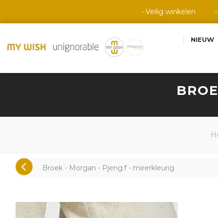
• Veilig winkelen
NIEUW
BROE
H
Broek - Morgan - Pjeng.f - meerkleurig