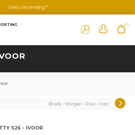
• Gratis verzending *
KORTING
(0)
IVOOR
voor
Broek - Morgan - Pvivi - roze
TTY S26 - IVOOR