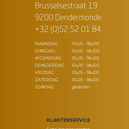
Brusselsestraat 19
9200 Dendermonde
+32 (0)52 52 01 84
MAANDAG
10u15 - 18u00
DINSDAG
10u15 - 18u00
WOENSDAG
10u15 - 18u00
DONDERDAG
10u15 - 18u00
VRIJDAG
10u15 - 18u00
ZATERDAG
10u15 - 18u00
ZONDAG
gesloten
KLANTENSERVICE