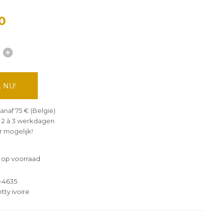
0
 NU!
anaf 75 € (België)
 2 à 3 werkdagen
 mogelijk!
 op voorraad
-4635
tty ivoire