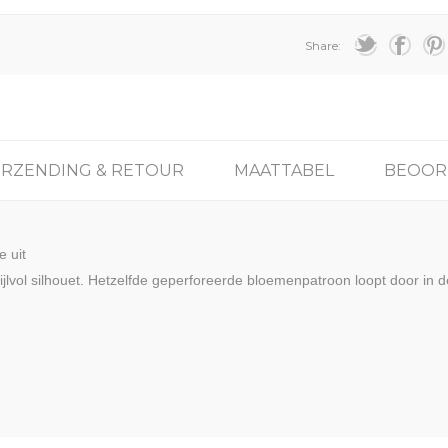
Share:
ERZENDING & RETOUR
MAATTABEL
BEOOR
e uit
tijlvol silhouet. Hetzelfde geperforeerde bloemenpatroon loopt door in d