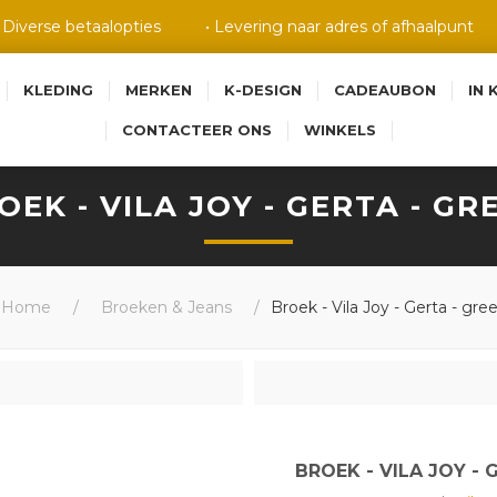
• Diverse betaalopties
• Levering naar adres of afhaalpunt
KLEDING
MERKEN
K-DESIGN
CADEAUBON
IN 
CONTACTEER ONS
WINKELS
OEK - VILA JOY - GERTA - GR
Home
/
Broeken & Jeans
/
Broek - Vila Joy - Gerta - gre
BROEK - VILA JOY - 