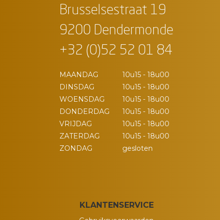
Brusselsestraat 19
9200 Dendermonde
+32 (0)52 52 01 84
MAANDAG
10u15 - 18u00
DINSDAG
10u15 - 18u00
WOENSDAG
10u15 - 18u00
DONDERDAG
10u15 - 18u00
VRIJDAG
10u15 - 18u00
ZATERDAG
10u15 - 18u00
ZONDAG
gesloten
KLANTENSERVICE