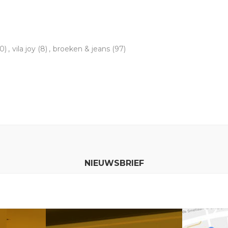
0)
,
vila joy
(8)
,
broeken & jeans
(97)
NIEUWSBRIEF