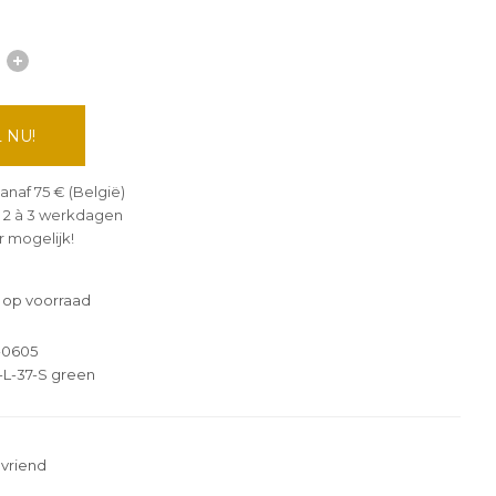
 NU!
anaf 75 € (België)
 2 à 3 werkdagen
 mogelijk!
 op voorraad
-0605
L-37-S green