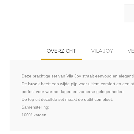
OVERZICHT
VILA JOY
V
Deze prachtige set van Vila Joy straalt eenvoud en eleganti
De
broek
heeft een wijde pijp voor ultiem comfort en een s
perfect voor warme dagen en zomerse gelegenheden.
De top uit dezelfde set maakt de outfit compleet.
Samenstelling:
100% katoen.