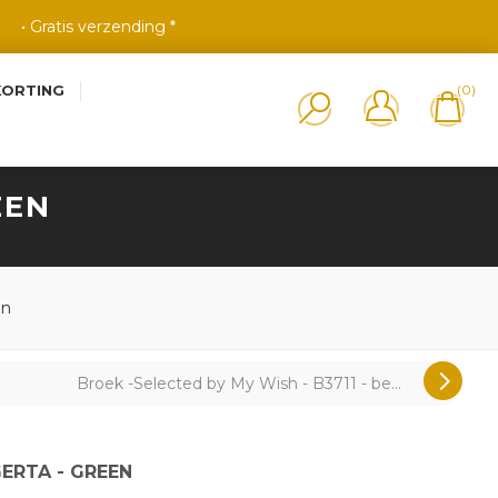
• Gratis verzending *
KORTING
(0)
EEN
en
Broek -Selected by My Wish - B3711 - be...
GERTA - GREEN