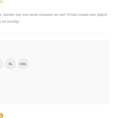
oy
e, kanten top met korte mouwen en een V-hals maakt een stijlvol
 en luchtig!
XL
XXL
9