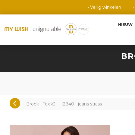
• Veilig winkelen
NIEUW
BR
Broek - Toxik3 - H2840 - jeans strass