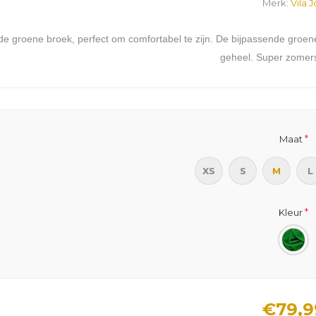
Merk:
Vila J
de groene broek, perfect om comfortabel te zijn. De bijpassende groen
geheel. Super zomers
*
Maat
XS
S
M
L
*
Kleur
€79,9