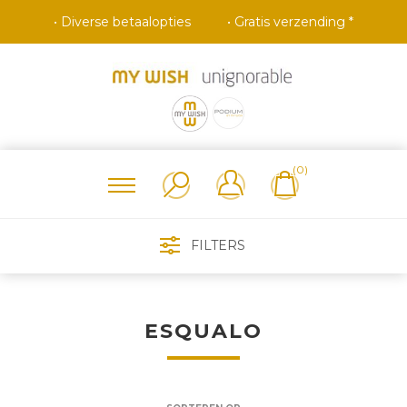
• Diverse betaalopties
• Gratis verzending *
(0)
FILTERS
ESQUALO