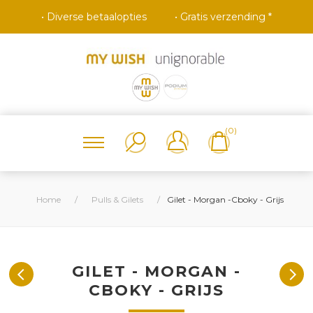
• Diverse betaalopties
• Gratis verzending *
(0)
Home
/
Pulls & Gilets
/
Gilet - Morgan -Cboky - Grijs
GILET - MORGAN -
CBOKY - GRIJS