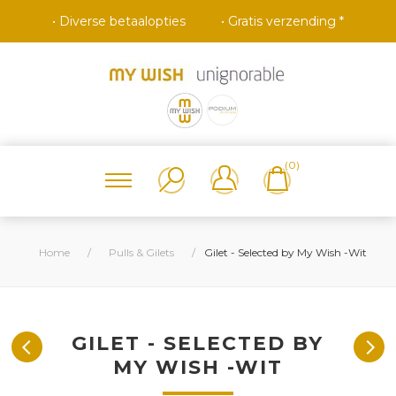
• Diverse betaalopties
• Gratis verzending *
(0)
Home
/
Pulls & Gilets
/
Gilet - Selected by My Wish -Wit
GILET - SELECTED BY
MY WISH -WIT