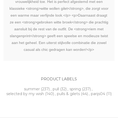
vrouwelijkheid toe. Het is perfect afgestemd met een
klassieke <strong>witte wollen gilet</strong>, die zorgt voor
een warme maar verfijnde look.</p> <p>Daarnaast draagt
ze een <strong>gebroken witte broek</strong> die prachtig
aansluit bij de rest van de outfit. De <strong>riem met
slangenprint</strong> geeft een speelse en modieuze twist
aan het geheel. Een uiterst stijlvolle combinatie die zowel
casual als chic gedragen kan worden!</p>
PRODUCT LABELS
summer
(237)
,
pull
(32)
,
spring
(237)
,
selected by my wish
(140)
,
pulls & gilets
(44)
,
parijs04
(11)