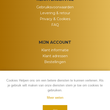
Gebruiksvoorwaarden
Levering & retour
Privacy & Cookies
FAQ
MIJN ACCOUNT
Klant informatie
Klant adressen
Bestellingen
Cookies Helpen ons om een betere diensten te kunnen verlenen. Als
je gebruik wilt maken van onze diensten stem je toe om cookies te
gebruiken.
Meer weten
Powered by
nopCommerce
Copyright ; 2026 My Wish. Alle rechten