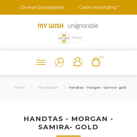
• Diverse betaalopties
• Gratis verzending *
(0)
Home
/
Handtassen
/
Handtas - Morgan -Samira- gold
HANDTAS - MORGAN -
SAMIRA- GOLD