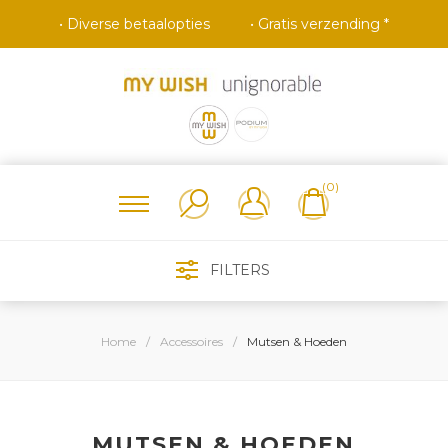
• Diverse betaalopties
• Gratis verzending *
(0)
FILTERS
Home
/
Accessoires
/
Mutsen & Hoeden
MUTSEN & HOEDEN