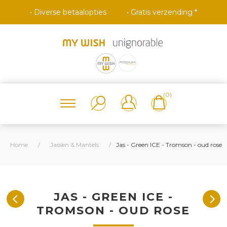
• Diverse betaalopties
• Gratis verzending *
(0)
Home
/
Jassen & Mantels
/
Jas - Green ICE - Tromson - oud rose
JAS - GREEN ICE -
TROMSON - OUD ROSE