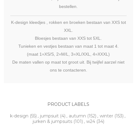
bestellen.
...............................................................................................
K-design kleedjes , rokken en broeken bestaan van XXS tot
XXL.
Bloesjes bestaan van XXS tot 5XL.
Tunieken en vestjes bestaan van maat 1 tot maat 4.
(maat 1=XS/S, 2=M/L, 3=XL/XXL, 4=XXXL)
De maten vallen op maat tot groot uit. Bij twijfel aarzel niet
ons te contacteren.
PRODUCT LABELS
k-design
(55)
,
jumpsuit
(4)
,
autumn
(152)
,
winter
(153)
,
jurken & jumpsuits
(101)
,
w24
(34)