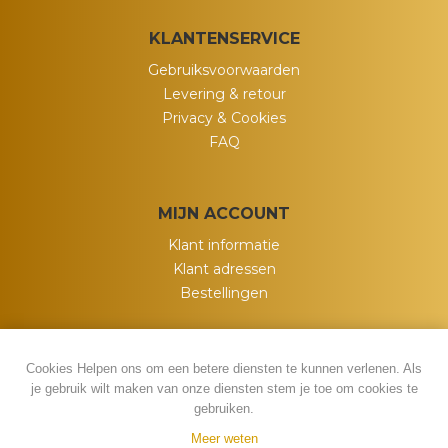
KLANTENSERVICE
Gebruiksvoorwaarden
Levering & retour
Privacy & Cookies
FAQ
MIJN ACCOUNT
Klant informatie
Klant adressen
Bestellingen
Cookies Helpen ons om een betere diensten te kunnen verlenen. Als
je gebruik wilt maken van onze diensten stem je toe om cookies te
gebruiken.
Meer weten