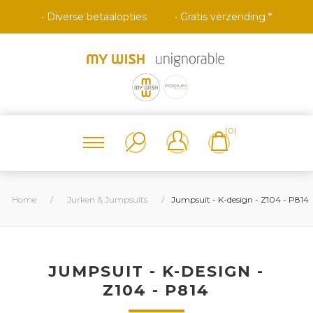
• Diverse betaalopties
• Gratis verzending *
(0)
Home
/
Jurken & Jumpsuits
/
Jumpsuit - K-design - Z104 - P814
JUMPSUIT - K-DESIGN -
Z104 - P814