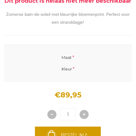
Dit product is helaas niet meer beschikbaar
Zomerse bain-de-soleil met kleurrijke bloemenprint. Perfect voor
een stranddagje!
*
Maat
*
Kleur
€89,95
BESTEL NU!