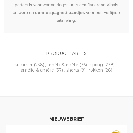
perfect is voor warme dagen, met een flatterend V-hals
ontwerp en
dunne spaghettibandjes
voor een verfijnde
uitstraling.
PRODUCT LABELS
summer
(238)
,
amélie&amélie
(36)
,
spring
(238)
,
amélie & amélie
(37)
,
shorts
(9)
,
rokken
(28)
NIEUWSBRIEF