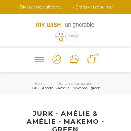
• Diverse betaalopties
• Gratis verzending *
(0)
Home
/
Jurken & Jumpsuits
/
Jurk - Amélie & Amélie - Makemo - green
JURK - AMÉLIE &
AMÉLIE - MAKEMO -
GREEN