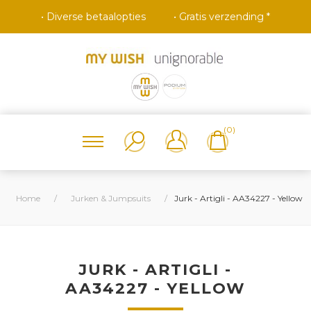
• Diverse betaalopties
• Gratis verzending *
(0)
Home
/
Jurken & Jumpsuits
/
Jurk - Artigli - AA34227 - Yellow
JURK - ARTIGLI -
AA34227 - YELLOW