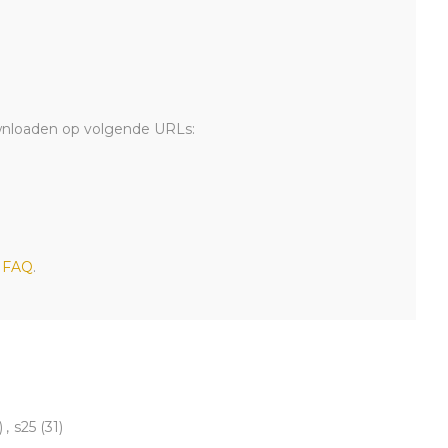
downloaden op volgende URLs:
e
FAQ
.
)
,
s25
(31)