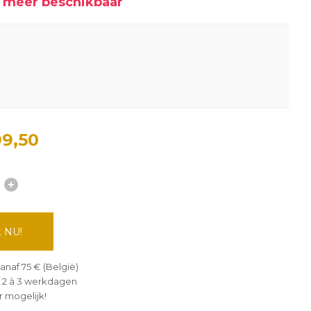
et meer beschikbaar
9,50
 NU!
anaf 75 € (België)
 2 à 3 werkdagen
 mogelijk!