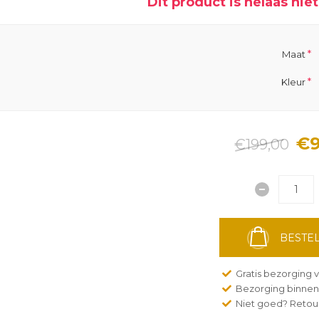
Dit product is helaas ni
*
Maat
*
Kleur
€9
€199,00
BESTEL
Gratis bezorging v
Bezorging binnen
Niet goed? Retour