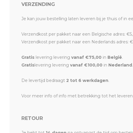
VERZENDING
Je kan jouw bestelling laten leveren bij je thuis of in e
Verzendkost per pakket naar een Belgische adres: €5,
Verzendkost per pakket naar een Nederlands adres: €
Gratis
levering levering
vanaf €75,00
in
België
.
Gratis
levering levering
vanaf €100,00
in
Nederland
.
De levertijd bedraagt
2 tot 6 werkdagen
.
Voor meer info of info met betrekking tot het levere
RETOUR
Je hebt tot
14 dagen
na ontvangst de tijd om bestelde