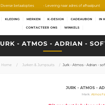
• Diverse betaalopties
• Levering naar adres of afhaalpunt
KLEDING
MERKEN
K-DESIGN
CADEAUBON
IN 
CONTACTEER ONS
WINKELS
JURK - ATMOS - ADRIAN - SOF
Home
/
Jurken & Jumpsuits
/
Jurk - Atmos - Adrian - sof
JURK - ATMOS - AD
Merk:
Atmos Fa