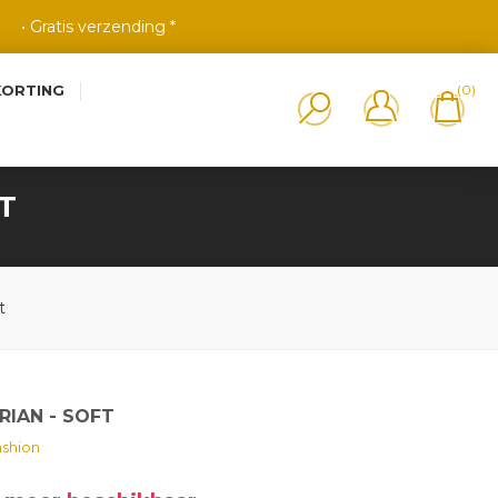
• Gratis verzending *
KORTING
(0)
T
t
RIAN - SOFT
shion