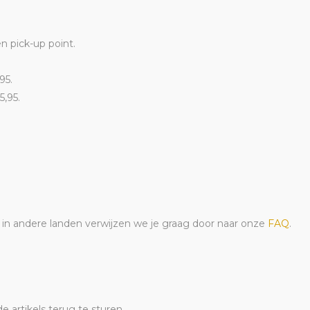
en pick-up point.
95.
5,95.
n in andere landen verwijzen we je graag door naar onze
FAQ
.
 artikels terug te sturen.