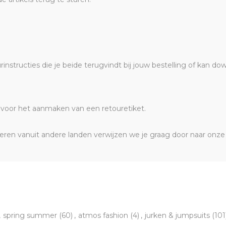
rinstructies die je beide terugvindt bij jouw bestelling of kan 
es voor het aanmaken van een retouretiket.
neren vanuit andere landen verwijzen we je graag door naar onz
,
spring summer
(60)
,
atmos fashion
(4)
,
jurken & jumpsuits
(101