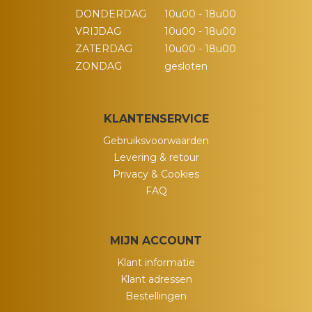
DONDERDAG
10u00 - 18u00
VRIJDAG
10u00 - 18u00
ZATERDAG
10u00 - 18u00
ZONDAG
gesloten
KLANTENSERVICE
Gebruiksvoorwaarden
Levering & retour
Privacy & Cookies
FAQ
MIJN ACCOUNT
Klant informatie
Klant adressen
Bestellingen