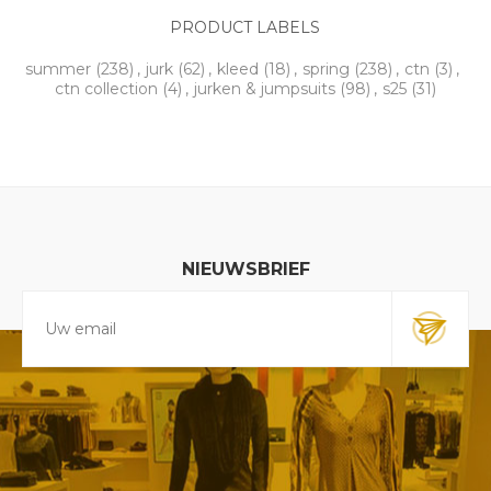
PRODUCT LABELS
summer
(238)
,
jurk
(62)
,
kleed
(18)
,
spring
(238)
,
ctn
(3)
,
ctn collection
(4)
,
jurken & jumpsuits
(98)
,
s25
(31)
NIEUWSBRIEF