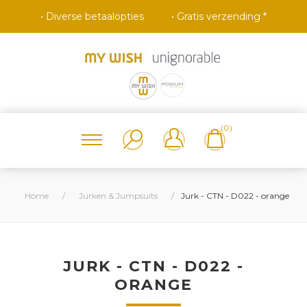
• Diverse betaalopties
• Gratis verzending *
(0)
Home
/
Jurken & Jumpsuits
/
Jurk - CTN - D022 - orange
JURK - CTN - D022 -
ORANGE