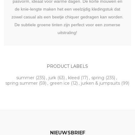
pasvorm, ideaal voor warme dagen. De korte mouwen en
de knie-lengte maken het een veelzijdig kledingstuk dat
zowel casual als een beetje chiquer gedragen kan worden.
De subtiele groene tinten zijn perfect voor een zomerse
uitstraling!
PRODUCT LABELS
summer
(235)
,
jurk
(63)
,
kleed
(17)
,
spring
(235)
,
spring summer
(59)
,
green ice
(12)
,
jurken & jumpsuits
(99)
NIEUWSBRIEF