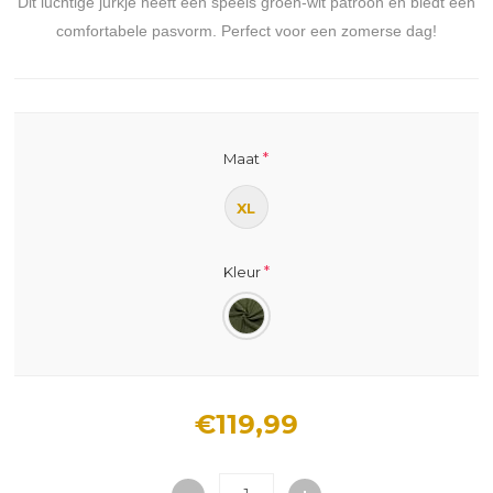
Dit luchtige jurkje heeft een speels groen-wit patroon en biedt een
comfortabele pasvorm. Perfect voor een zomerse dag!
*
Maat
XL
*
Kleur
€119,99