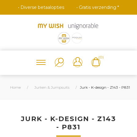
• Diverse betaalopties
• Gratis verzending *
(0)
Home
/
Jurken & Jumpsuits
/
Jurk - K-design - Z143 - P831
JURK - K-DESIGN - Z143
- P831