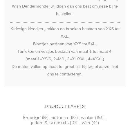
Wish Dendermonde, wij doen dan ons best om deze bij te
bestellen.
...............................................................................................
K-design kleedjes , rokken en broeken bestaan van XXS tot
XXL.
Bloesjes bestaan van XXS tot 5XL.
Tunieken en vestjes bestaan van maat 1 tot maat 4.
(maat 1=XS/S, 2=M/L, 3=XL/XXL, 4=XXXL)
De maten vallen op maat tot groot uit. Bij twijfel aarzel niet
ons te contacteren.
PRODUCT LABELS
k-design
(55)
,
autumn
(152)
,
winter
(153)
,
jurken & jumpsuits
(101)
,
w24
(34)