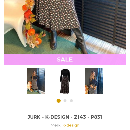
SALE
JURK - K-DESIGN - Z143 - P831
Merk:
K-design