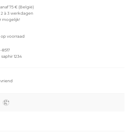
anaf 75 € (België)
 2 à 3 werkdagen
 mogelijk!
 op voorraad
-8517
 saphir 1234