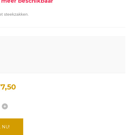
et meer beschikbaar
et steekzakken.
7,50
 NU!