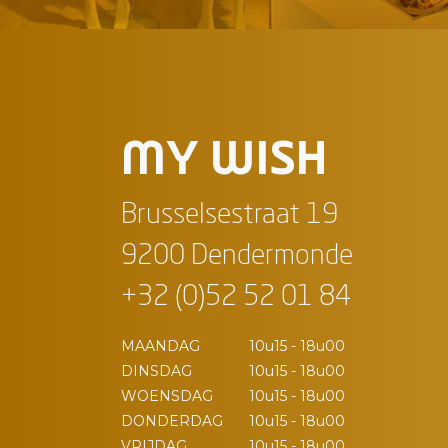
MY WISH
Brusselsestraat 19
9200 Dendermonde
+32 (0)52 52 01 84
MAANDAG
10u15 - 18u00
DINSDAG
10u15 - 18u00
WOENSDAG
10u15 - 18u00
DONDERDAG
10u15 - 18u00
VRIJDAG
10u15 - 18u00