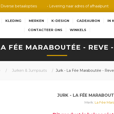
• Diverse betaalopties
• Levering naar adres of afhaalpunt
KLEDING
MERKEN
K-DESIGN
CADEAUBON
IN 
CONTACTEER ONS
WINKELS
LA FÉE MARABOUTÉE - REVE 
e
/
Jurken & Jumpsuits
/
Jurk - La Fée Maraboutée - Reve 
JURK - LA FÉE MARABOUTÉ
Merk:
La Fée Mar