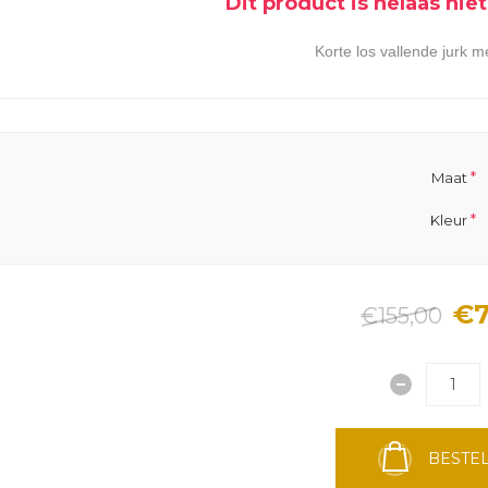
Dit product is helaas ni
Korte los vallende jurk m
*
Maat
*
Kleur
€7
€155,00
BESTEL