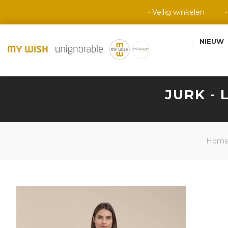
• Veilig winkelen
NIEUW
JURK - 
Hom