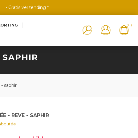
• Gratis verzending *
KORTING
(0)
- SAPHIR
- saphir
E - REVE - SAPHIR
aboutée