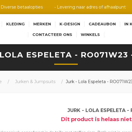
• Diverse betaalopties
• Levering naar adres of afhaalpunt
KLEDING
MERKEN
K-DESIGN
CADEAUBON
IN 
CONTACTEER ONS
WINKELS
 LOLA ESPELETA - RO071W23 
e
/
Jurken & Jumpsuits
/
Jurk - Lola Espeleta - RO071W23 
JURK - LOLA ESPELETA -
Dit product is helaas ni