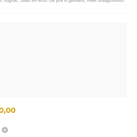
nje, cognac, zwart en ecru. De jurk is gevoerd, meer draagcomfort.
0,00