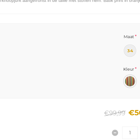
knoopjurk aangefronst in de taille met stoffen riem. Batik print in ora
*
Maat
34
*
Kleur
€5
€99,99