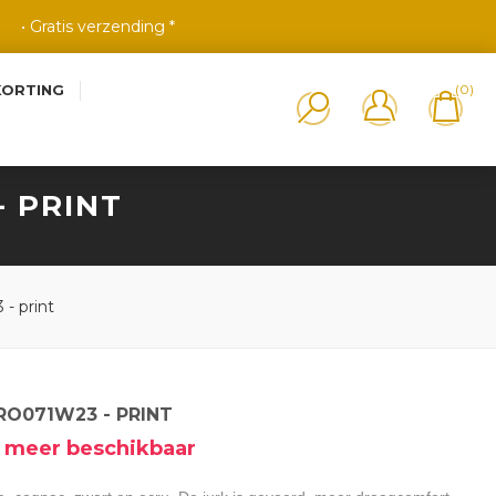
• Gratis verzending *
KORTING
(0)
- PRINT
- print
 RO071W23 - PRINT
et meer beschikbaar