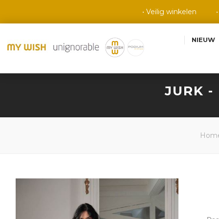
• Veilig winkelen
NIEUW
JURK -
Hom