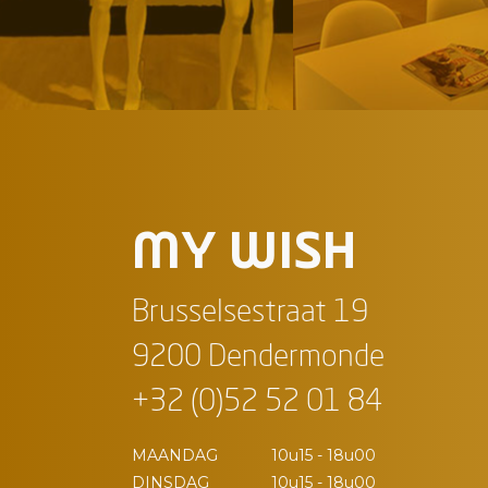
MY WISH
Brusselsestraat 19
9200 Dendermonde
+32 (0)52 52 01 84
MAANDAG
10u15 - 18u00
DINSDAG
10u15 - 18u00