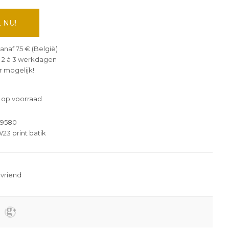
 NU!
anaf 75 € (België)
 2 à 3 werkdagen
 mogelijk!
 op voorraad
-9580
3 print batik