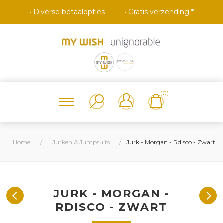
• Diverse betaalopties
• Gratis verzending *
(0)
Home
/
Jurken & Jumpsuits
/
Jurk - Morgan - Rdisco - Zwart
JURK - MORGAN -
RDISCO - ZWART