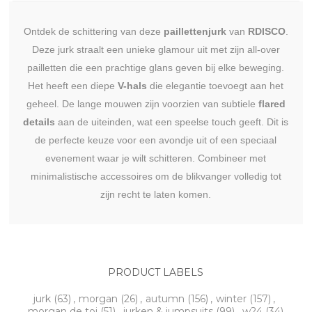
Ontdek de schittering van deze
paillettenjurk
van
RDISCO
.
Deze jurk straalt een unieke glamour uit met zijn all-over
pailletten die een prachtige glans geven bij elke beweging.
Het heeft een diepe
V-hals
die elegantie toevoegt aan het
geheel. De lange mouwen zijn voorzien van subtiele
flared
details
aan de uiteinden, wat een speelse touch geeft. Dit is
de perfecte keuze voor een avondje uit of een speciaal
evenement waar je wilt schitteren. Combineer met
minimalistische accessoires om de blikvanger volledig tot
zijn recht te laten komen.
PRODUCT LABELS
jurk
(63)
,
morgan
(26)
,
autumn
(156)
,
winter
(157)
,
morgan de toi
(51)
,
jurken & jumpsuits
(99)
,
w24
(34)