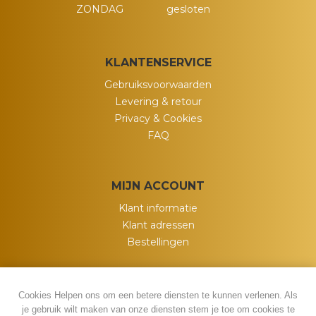
ZONDAG
gesloten
KLANTENSERVICE
Gebruiksvoorwaarden
Levering & retour
Privacy & Cookies
FAQ
MIJN ACCOUNT
Klant informatie
Klant adressen
Bestellingen
Cookies Helpen ons om een betere diensten te kunnen verlenen. Als
je gebruik wilt maken van onze diensten stem je toe om cookies te