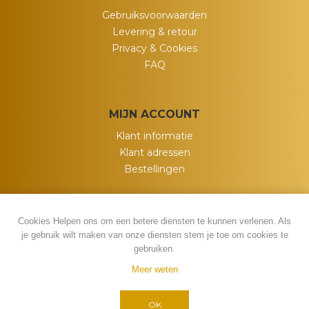
Gebruiksvoorwaarden
Levering & retour
Privacy & Cookies
FAQ
MIJN ACCOUNT
Klant informatie
Klant adressen
Bestellingen
Cookies Helpen ons om een betere diensten te kunnen verlenen. Als
je gebruik wilt maken van onze diensten stem je toe om cookies te
gebruiken.
Meer weten
Powered by
nopCommerce
Copyright ; 2026 My Wish. Alle rechten
OK