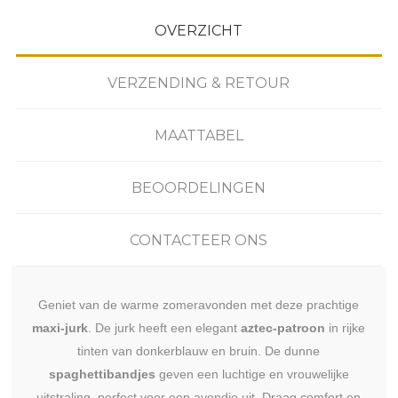
OVERZICHT
VERZENDING & RETOUR
MAATTABEL
BEOORDELINGEN
CONTACTEER ONS
Geniet van de warme zomeravonden met deze prachtige
maxi-jurk
. De jurk heeft een elegant
aztec-patroon
in rijke
tinten van donkerblauw en bruin. De dunne
spaghettibandjes
geven een luchtige en vrouwelijke
uitstraling, perfect voor een avondje uit. Draag comfort en