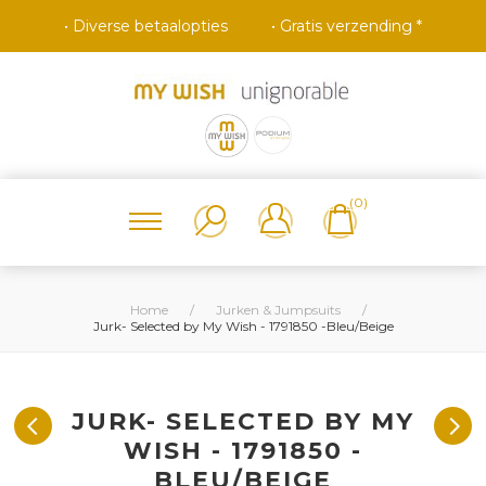
• Diverse betaalopties
• Gratis verzending *
(0)
Home
/
Jurken & Jumpsuits
/
Jurk- Selected by My Wish - 1791850 -Bleu/Beige
JURK- SELECTED BY MY
WISH - 1791850 -
BLEU/BEIGE