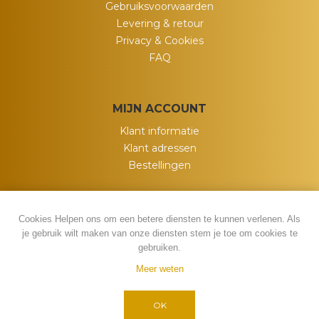
Gebruiksvoorwaarden
Levering & retour
Privacy & Cookies
FAQ
MIJN ACCOUNT
Klant informatie
Klant adressen
Bestellingen
Cookies Helpen ons om een betere diensten te kunnen verlenen. Als
je gebruik wilt maken van onze diensten stem je toe om cookies te
gebruiken.
Meer weten
Powered by
nopCommerce
Copyright ; 2026 My Wish. Alle rechten
OK
voorbehouden.