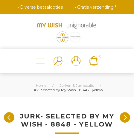
• Diverse betaalopties
• Gratis verzending *
(0)
Home
/
Jurken & Jumpsuits
/
Jurk- Selected by My Wish - 8848 - yellow
JURK- SELECTED BY MY
WISH - 8848 - YELLOW