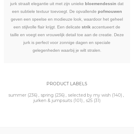
jurk straalt elegantie uit met zijn unieke
bloemendessin
dat
een subtiele textuur toevoegt. De opvallende
pofmouwen
geven een speelse en modieuze look, waardoor het geheel
een stijlvolle flair krijgt. Een delicate
strik
accentueert de
taille en voegt een vrouwelijk detail toe aan de creatie. Deze
jurk is perfect voor zonnige dagen en speciale
gelegenheden waarbij je wilt stralen.
PRODUCT LABELS
summer
(236)
,
spring
(236)
,
selected by my wish
(140)
,
jurken & jumpsuits
(101)
,
s25
(31)