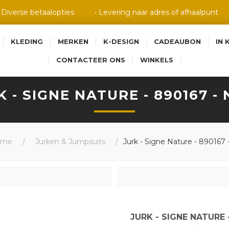
• Diverse betaalopties
• Levering naar adres of afhaalpunt
KLEDING
MERKEN
K-DESIGN
CADEAUBON
IN 
CONTACTEER ONS
WINKELS
K - SIGNE NATURE - 890167 - 
ome
/
Jurken & Jumpsuits
/
Jurk - Signe Nature - 890167 -
JURK - SIGNE NATURE 