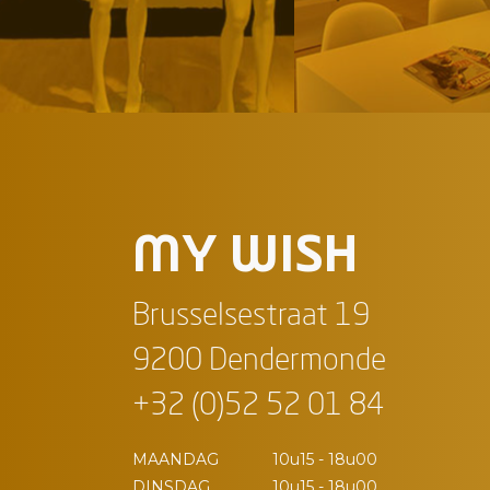
MY WISH
Brusselsestraat 19
9200 Dendermonde
+32 (0)52 52 01 84
MAANDAG
10u15 - 18u00
DINSDAG
10u15 - 18u00