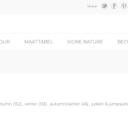
Share:
TOUR
MAATTABEL
SIGNE NATURE
BEO
utumn
(152)
,
winter
(153)
,
autumn/winter
(45)
,
jurken & jumpsuit