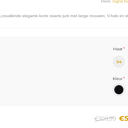
Merk:
Signe N
Losvallende elegante korte zwarte jurk met lange mouwen, V-hals en
*
Maat
34
*
Kleur
€5
€109,99