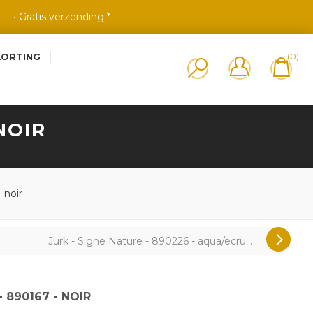
• Gratis verzending *
KORTING
(0)
NOIR
 noir
Jurk - Signe Nature - 890226 - aqua/ecru...
- 890167 - NOIR