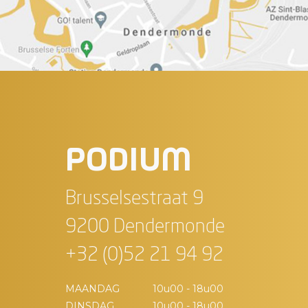
PODIUM
Brusselsestraat 9
9200 Dendermonde
+32 (0)52 21 94 92
MAANDAG
10u00 - 18u00
DINSDAG
10u00 - 18u00