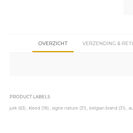
OVERZICHT
VERZENDING & RE
PRODUCT LABELS
jurk
(63)
,
kleed
(18)
,
signe nature
(31)
,
belgian brand
(31)
,
a