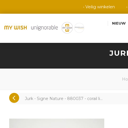
• Veilig winkelen
NIEUW
JUR
H
Jurk - Signe Nature - 880037 - corail li...