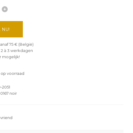
 NU!
anaf 75 € (België)
 2 à 3 werkdagen
 mogelijk!
 op voorraad
-2051
0167 noir