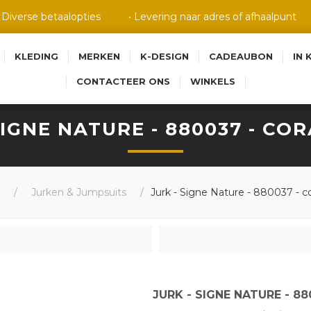
• Diverse betaalopties
• Levering naar adres of afhaalpunt
KLEDING
MERKEN
K-DESIGN
CADEAUBON
IN 
CONTACTEER ONS
WINKELS
SIGNE NATURE - 880037 - COR
/
Jurken & Jumpsuits
/
Jurk - Signe Nature - 880037 - co
JURK - SIGNE NATURE - 88