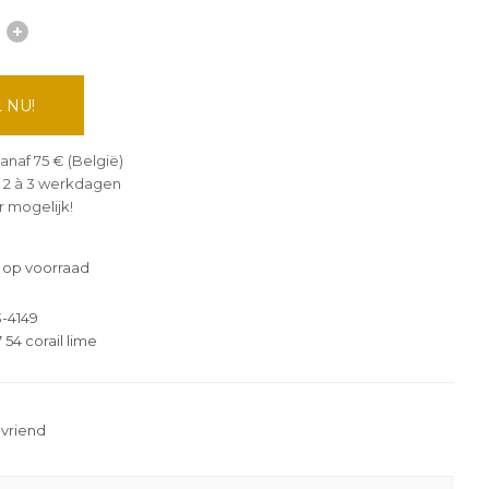
 NU!
anaf 75 € (België)
 2 à 3 werkdagen
 mogelijk!
 op voorraad
-4149
54 corail lime