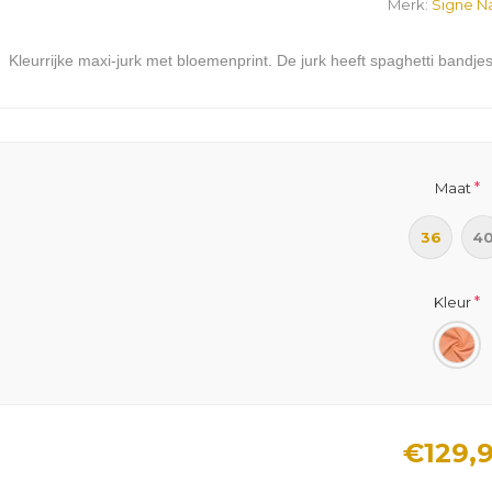
Merk:
Signe N
Kleurrijke maxi-jurk met bloemenprint. De jurk heeft spaghetti band
*
Maat
36
4
*
Kleur
€129,