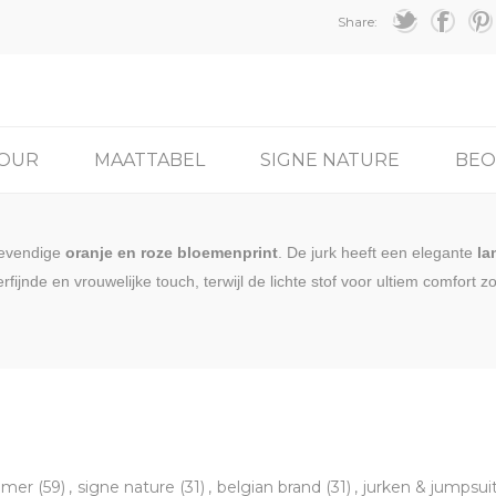
Share:
TOUR
MAATTABEL
SIGNE NATURE
BEO
 levendige
oranje en roze bloemenprint
. De jurk heeft een elegante
la
fijnde en vrouwelijke touch, terwijl de lichte stof voor ultiem comfort 
mmer
(59)
,
signe nature
(31)
,
belgian brand
(31)
,
jurken & jumpsui