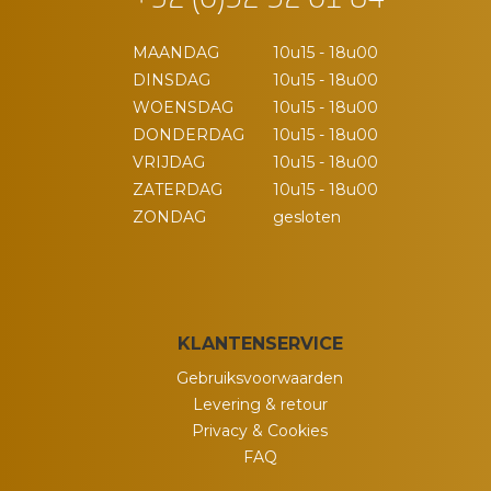
+32 (0)52 52 01 84
MAANDAG
10u15 - 18u00
DINSDAG
10u15 - 18u00
WOENSDAG
10u15 - 18u00
DONDERDAG
10u15 - 18u00
VRIJDAG
10u15 - 18u00
ZATERDAG
10u15 - 18u00
ZONDAG
gesloten
KLANTENSERVICE
Gebruiksvoorwaarden
Levering & retour
Privacy & Cookies
FAQ