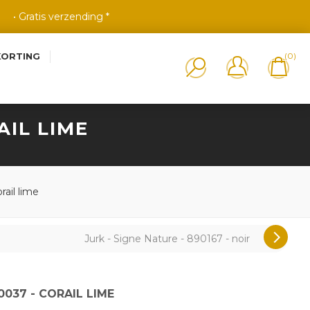
• Gratis verzending *
KORTING
(0)
AIL LIME
rail lime
Jurk - Signe Nature - 890167 - noir
0037 - CORAIL LIME