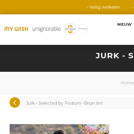
• Veilig winkelen
NIEUW
JURK - 
Home
Jurk - Selected by Podium -Bruin lint