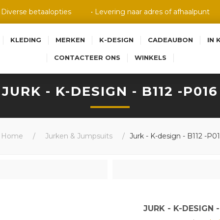
• Diverse betaalopties
• Levering naar adres of afhaalpunt
KLEDING
MERKEN
K-DESIGN
CADEAUBON
IN 
CONTACTEER ONS
WINKELS
JURK - K-DESIGN - B112 -P016
Home
/
Jurken & Jumpsuits
/
Jurk - K-design - B112 -P0
JURK - K-DESIGN -