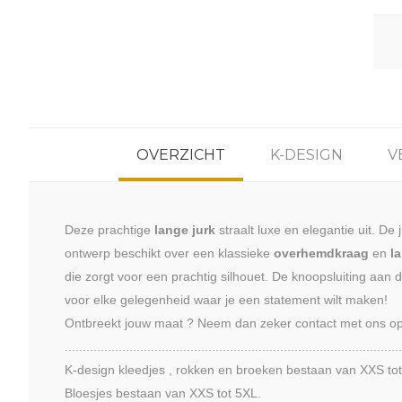
OVERZICHT
K-DESIGN
V
Deze prachtige
lange jurk
straalt luxe en elegantie uit. De
ontwerp beschikt over een klassieke
overhemdkraag
en
l
die zorgt voor een prachtig silhouet. De knoopsluiting aan 
voor elke gelegenheid waar je een statement wilt maken!
Ontbreekt jouw maat ? Neem dan zeker contact met ons op
..............................................................................................
K-design kleedjes , rokken en broeken bestaan van XXS to
Bloesjes bestaan van XXS tot 5XL.