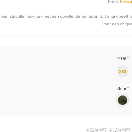
Merk:
K-des
is een stijlvolle maxi-jurk met een opvallende panterprint. De jurk heeft
voor een chique
*
Maat
XXS
*
Kleur
€99,95
€70,00