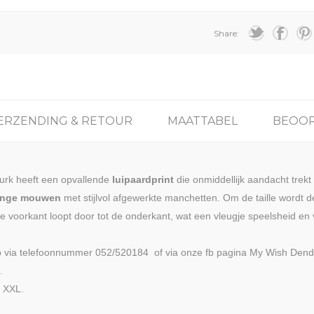
Share:
ERZENDING & RETOUR
MAATTABEL
BEOOR
 jurk heeft een opvallende
luipaardprint
die onmiddellijk aandacht trekt
ange mouwen
met stijlvol afgewerkte manchetten. Om de taille wordt 
de voorkant loopt door tot de onderkant, wat een vleugje speelsheid en 
 via telefoonnummer 052/520184 of via onze fb pagina My Wish Dender
.
t XXL.