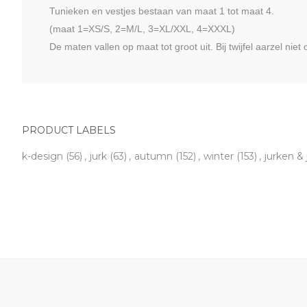
Tunieken en vestjes bestaan van maat 1 tot maat 4.
(maat 1=XS/S, 2=M/L, 3=XL/XXL, 4=XXXL)
De maten vallen op maat tot groot uit. Bij twijfel aarzel niet
PRODUCT LABELS
k-design
(56)
,
jurk
(63)
,
autumn
(152)
,
winter
(153)
,
jurken &