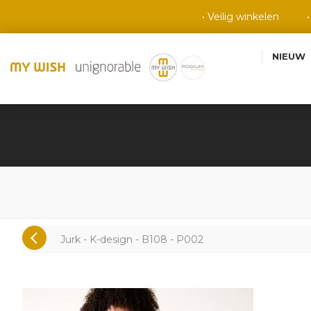
• Veilig winkelen
NIEUW
Jurk - K-design - B108 - P002