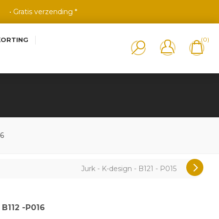
• Gratis verzending *
KORTING
(0)
16
Jurk - K-design - B121 - P015
 B112 -P016