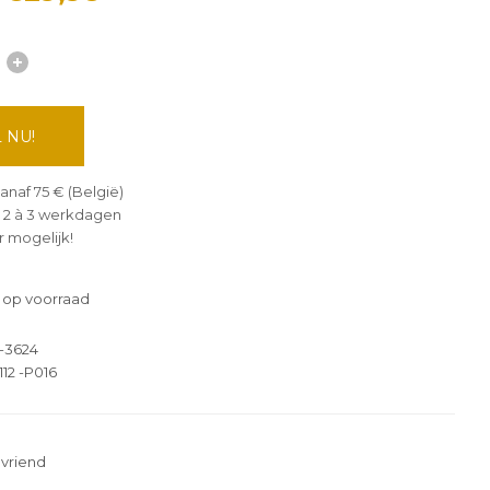
 NU!
anaf 75 € (België)
 2 à 3 werkdagen
 mogelijk!
 op voorraad
-3624
112 -P016