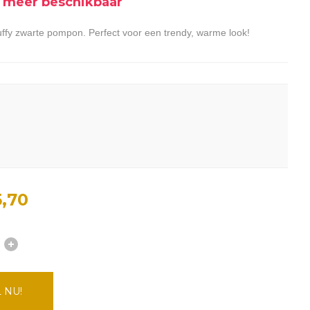
et meer beschikbaar
luffy zwarte pompon. Perfect voor een trendy, warme look!
,70
 NU!