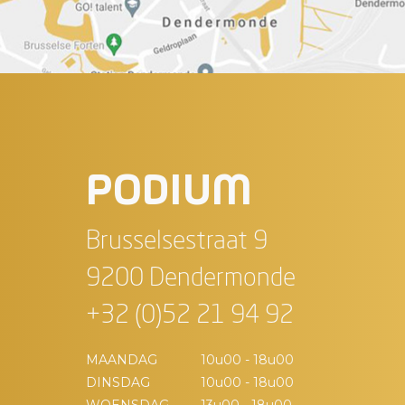
PODIUM
Brusselsestraat 9
9200 Dendermonde
+32 (0)52 21 94 92
MAANDAG
10u00 - 18u00
DINSDAG
10u00 - 18u00