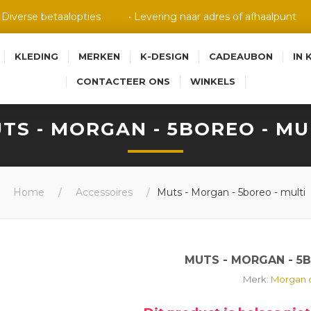
• Diverse betaalopties
• Levering naar adres of afhaalpunt
KLEDING
MERKEN
K-DESIGN
CADEAUBON
IN 
CONTACTEER ONS
WINKELS
TS - MORGAN - 5BOREO - MU
Home
/
Accessoires
/
Muts - Morgan - 5boreo - multi
MUTS - MORGAN - 5B
Merk:
Morgan d