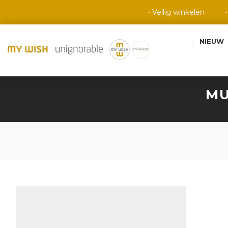
• Veilig winkelen
NIEUW
MU