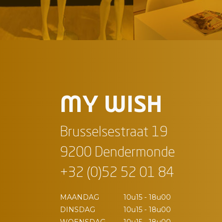
MY WISH
Brusselsestraat 19
9200 Dendermonde
+32 (0)52 52 01 84
MAANDAG
10u15 - 18u00
DINSDAG
10u15 - 18u00