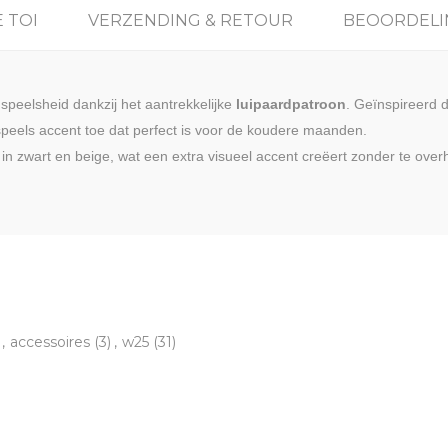
 TOI
VERZENDING & RETOUR
BEOORDELI
speelsheid dankzij het aantrekkelijke
luipaardpatroon
. Geïnspireerd d
eels accent toe dat perfect is voor de koudere maanden.
in zwart en beige, wat een extra visueel accent creëert zonder te ove
,
accessoires
(3)
,
w25
(31)