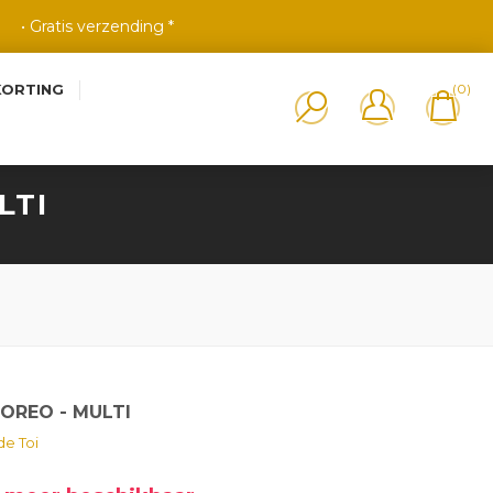
• Gratis verzending *
KORTING
(0)
LTI
OREO - MULTI
e Toi