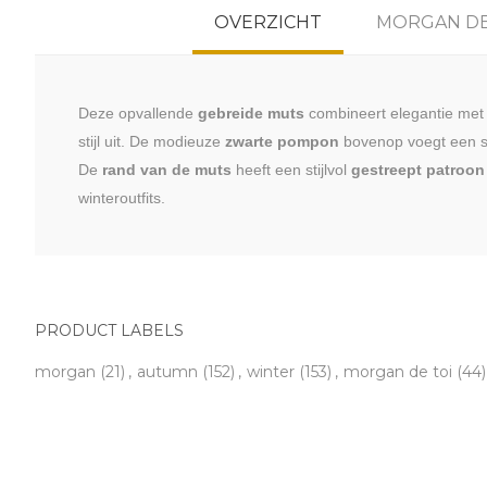
OVERZICHT
MORGAN DE
Deze opvallende
gebreide muts
combineert elegantie met 
stijl uit. De modieuze
zwarte pompon
bovenop voegt een sp
De
rand van de muts
heeft een stijlvol
gestreept patroon
winteroutfits.
PRODUCT LABELS
morgan
(21)
,
autumn
(152)
,
winter
(153)
,
morgan de toi
(44)