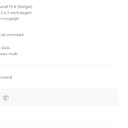
anaf 75 € (België)
 2 à 3 werkdagen
 mogelijk!
 op voorraad
-0414
reo multi