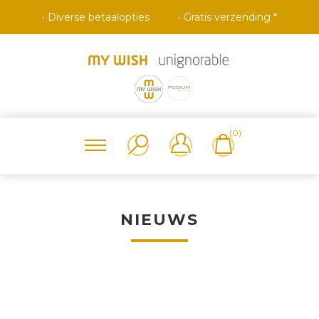
• Diverse betaalopties
• Gratis verzending *
(0)
NIEUWS