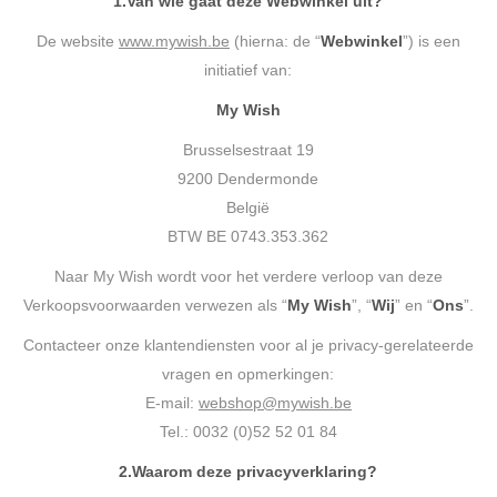
1.
Van wie gaat deze Webwinkel uit?
De website
www.mywish.be
(hierna: de “
Webwinkel
”) is een
initiatief van:
My Wish
Brusselsestraat 19
9200 Dendermonde
België
BTW BE 0743.353.362
Naar My Wish wordt voor het verdere verloop van deze
Verkoopsvoorwaarden verwezen als “
My Wish
”, “
Wij
” en “
Ons
”.
Contacteer onze klantendiensten voor al je privacy-gerelateerde
vragen en opmerkingen:
E-mail:
webshop@mywish.be
Tel.: 0032 (0)52 52 01 84
2.
Waarom deze privacyverklaring?