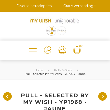
• Diverse betaalopties
• Gratis verzending *
(0)
Home
/
Pulls & Gilets
/
Pull - Selected by My Wish - YP1968 - jaune
PULL - SELECTED BY
MY WISH - YP1968 -
JAUNE