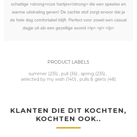
schattige <strong>roze hartjes</strong> die een speelse en
warme uitstraling geven! De zachte stof zorgt ervoor dat je
de hele dag comfortabel blijft. Perfect voor zowel een casual
dagje uit als een gezellige avond.</p> <p> </p>
PRODUCT LABELS
summer
(235)
,
pull
(36)
,
spring
(235)
,
selected by my wish
(140)
,
pulls & gilets
(48)
KLANTEN DIE DIT KOCHTEN,
KOCHTEN OOK..