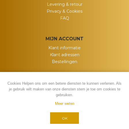
Levering & retour
Privacy & Cookies
FAQ
MIJN ACCOUNT
Klant informatie
Klant adressen
Bestellingen
Cookies Helpen ons om een betere diensten te kunnen verlenen. Als
je gebruik wilt maken van onze diensten stem je toe om cookies te
gebruiken.
Meer weten
Powered by
nopCommerce
Copyright ; 2026 My Wish. Alle rechten
OK
voorbehouden.