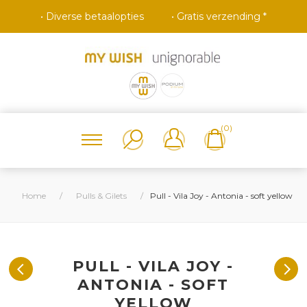
• Diverse betaalopties
• Gratis verzending *
(0)
Home
/
Pulls & Gilets
/
Pull - Vila Joy - Antonia - soft yellow
PULL - VILA JOY -
ANTONIA - SOFT
YELLOW