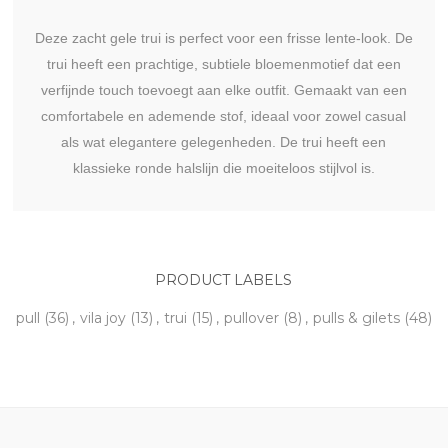
Deze zacht gele trui is perfect voor een frisse lente-look. De
trui heeft een prachtige, subtiele bloemenmotief dat een
verfijnde touch toevoegt aan elke outfit. Gemaakt van een
comfortabele en ademende stof, ideaal voor zowel casual
als wat elegantere gelegenheden. De trui heeft een
klassieke ronde halslijn die moeiteloos stijlvol is.
PRODUCT LABELS
pull
(36)
,
vila joy
(13)
,
trui
(15)
,
pullover
(8)
,
pulls & gilets
(48)