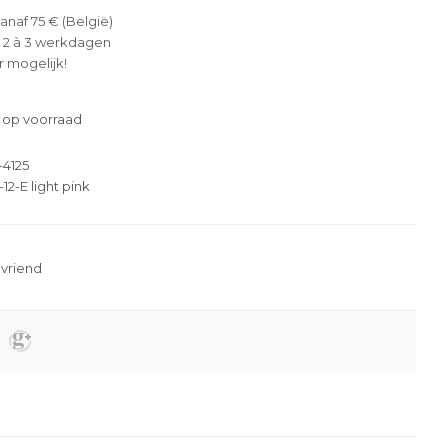
anaf 75 € (België)
 2 à 3 werkdagen
 mogelijk!
 op voorraad
-4125
-12-E light pink