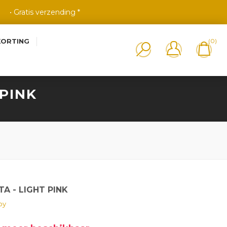
• Gratis verzending *
KORTING
(0)
 PINK
TA - LIGHT PINK
oy