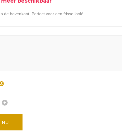
et meer beschikbaar
an de bovenkant. Perfect voor een frisse look!
9
 NU!