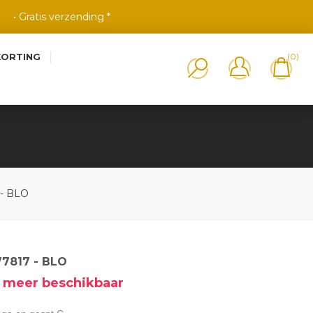
• Gratis verzending *
KORTING
(0)
O
 - BLO
W7817 - BLO
et meer beschikbaar