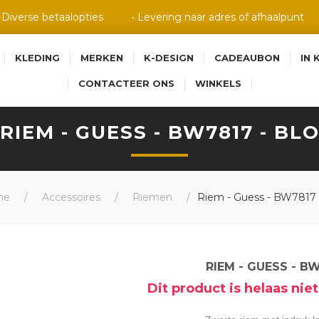
• Diverse betaalopties
• Levering naar adres of afhaalpunt
KLEDING
MERKEN
K-DESIGN
CADEAUBON
IN 
CONTACTEER ONS
WINKELS
RIEM - GUESS - BW7817 - BL
me
/
Accessoires
/
Riemen
/
Riem - Guess - BW7817
RIEM - GUESS - B
Dit product is helaas ni