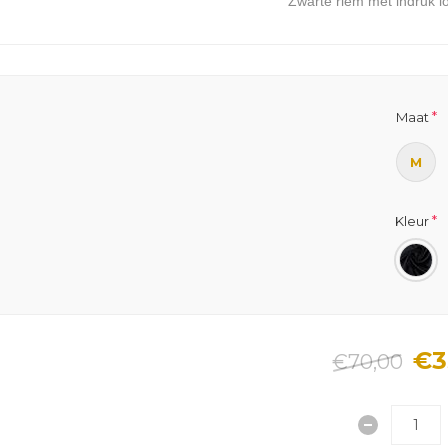
Zwarte riem met indruk l
*
Maat
M
*
Kleur
€3
€70,00