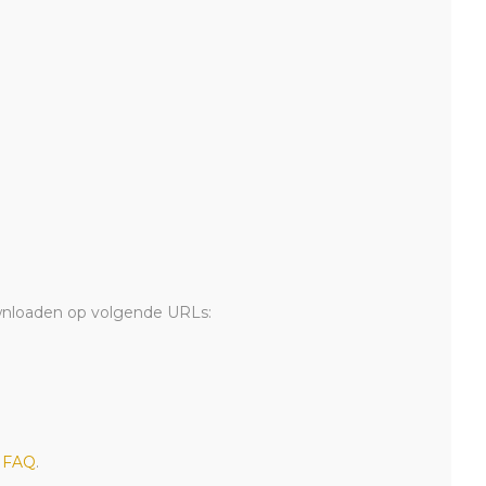
downloaden op volgende URLs:
e
FAQ
.