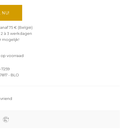
 NU!
anaf 75 € (België)
 2 à 3 werkdagen
 mogelijk!
 op voorraad
-7259
817 - BLO