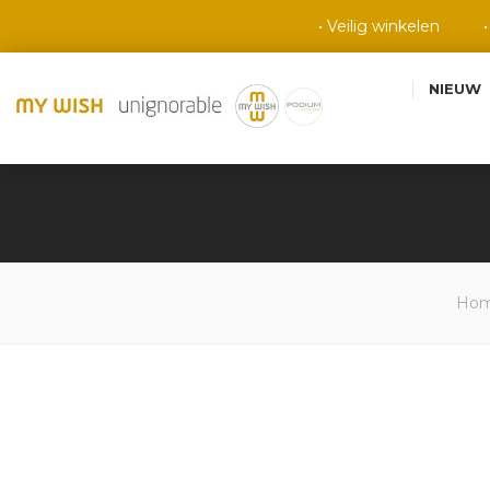
• Veilig winkelen
NIEUW
Ho