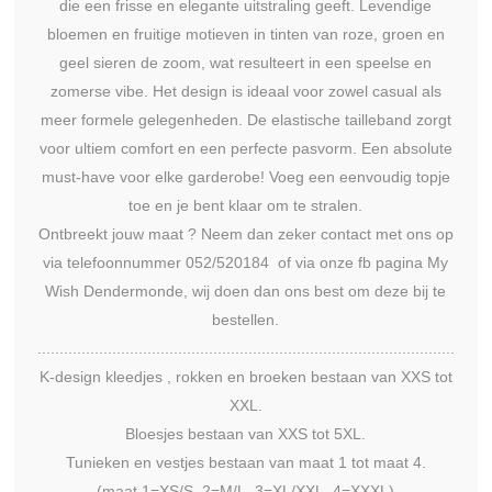
die een frisse en elegante uitstraling geeft. Levendige
bloemen en fruitige motieven in tinten van roze, groen en
geel sieren de zoom, wat resulteert in een speelse en
zomerse vibe. Het design is ideaal voor zowel casual als
meer formele gelegenheden. De elastische tailleband zorgt
voor ultiem comfort en een perfecte pasvorm. Een absolute
must-have voor elke garderobe! Voeg een eenvoudig topje
toe en je bent klaar om te stralen.
Ontbreekt jouw maat ? Neem dan zeker contact met ons op
via telefoonnummer 052/520184 of via onze fb pagina My
Wish Dendermonde, wij doen dan ons best om deze bij te
bestellen.
...............................................................................................
K-design kleedjes , rokken en broeken bestaan van XXS tot
XXL.
Bloesjes bestaan van XXS tot 5XL.
Tunieken en vestjes bestaan van maat 1 tot maat 4.
(maat 1=XS/S, 2=M/L, 3=XL/XXL, 4=XXXL)