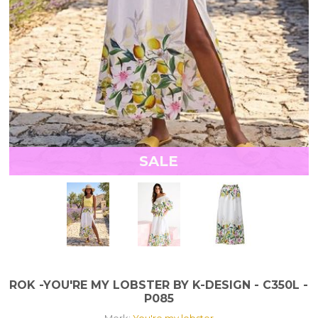
SALE
ROK -YOU'RE MY LOBSTER BY K-DESIGN - C350L -
P085
Merk:
You're my lobster