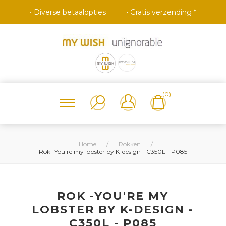
• Diverse betaalopties
• Gratis verzending *
(0)
Home
/
Rokken
/
Rok -You're my lobster by K-design - C350L - P085
ROK -YOU'RE MY
LOBSTER BY K-DESIGN -
C350L - P085