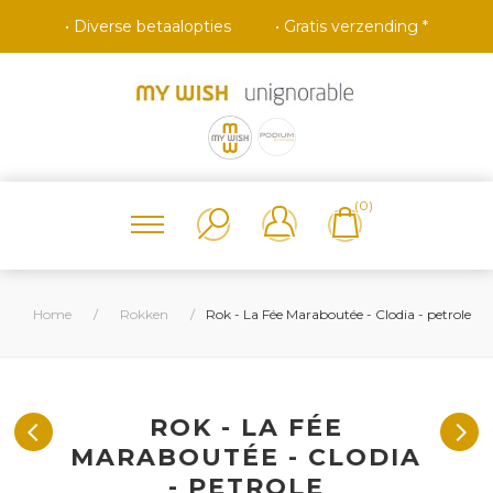
• Diverse betaalopties
• Gratis verzending *
(0)
Home
/
Rokken
/
Rok - La Fée Maraboutée - Clodia - petrole
ROK - LA FÉE
MARABOUTÉE - CLODIA
- PETROLE