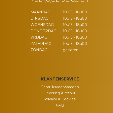
+32 (0)52 52 01 84
MAANDAG
10u15 - 18u00
DINSDAG
10u15 - 18u00
WOENSDAG
10u15 - 18u00
DONDERDAG
10u15 - 18u00
VRIJDAG
10u15 - 18u00
ZATERDAG
10u15 - 18u00
ZONDAG
gesloten
KLANTENSERVICE
Gebruiksvoorwaarden
Levering & retour
Privacy & Cookies
FAQ