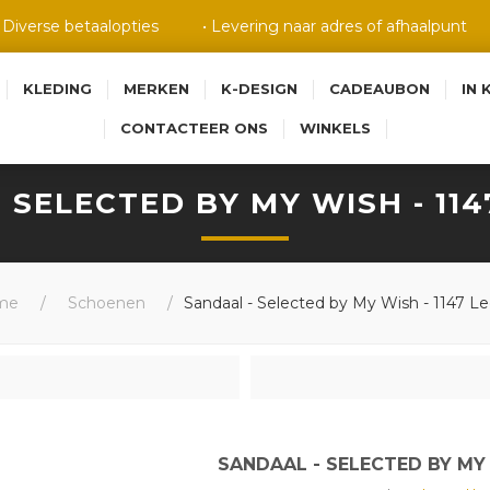
• Diverse betaalopties
• Levering naar adres of afhaalpunt
KLEDING
MERKEN
K-DESIGN
CADEAUBON
IN 
CONTACTEER ONS
WINKELS
 SELECTED BY MY WISH - 11
me
/
Schoenen
/
Sandaal - Selected by My Wish - 1147 L
SANDAAL - SELECTED BY MY 