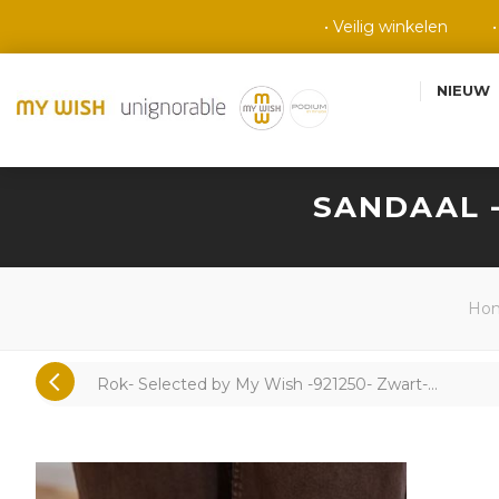
• Veilig winkelen
NIEUW
SANDAAL -
Ho
Rok- Selected by My Wish -921250- Zwart-...