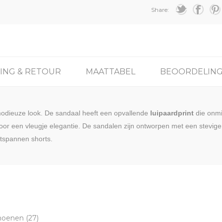
Share:
ING & RETOUR
MAATTABEL
BEOORDELIN
modieuze look. De sandaal heeft een opvallende
luipaardprint
die onmi
voor een vleugje elegantie. De sandalen zijn ontworpen met een stevig
tspannen shorts.
hoenen
(27)