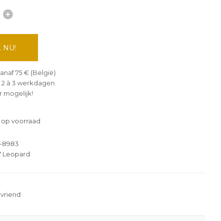
 NU!
anaf 75 € (België)
 2 à 3 werkdagen
 mogelijk!
 op voorraad
-8983
7 Leopard