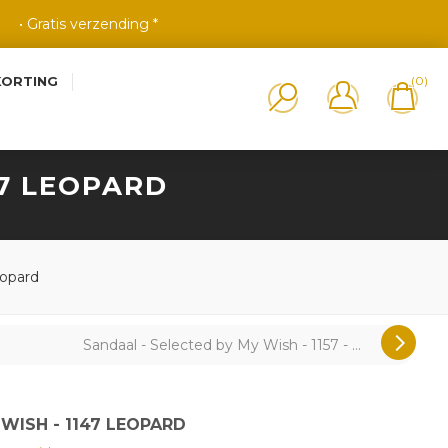
• Gratis verzending *
KORTING
(0)
47 LEOPARD
eopard
Sandaal - Selected by My Wish - 1157 - ...
WISH - 1147 LEOPARD